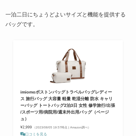
一泊二日にちょうどよいサイズと機能を提供する
バッグです。
imiomoボストンバッグトラベルバッグレディー
ス 旅行バッグ 大容量 軽量 乾湿分離 防水 キャリ
ーバッグ トートバッグ2泊3日 女性 修学旅行/出張
/スポーツ用/病院用/週末外出用バッグ（ベージ
ュ）
¥2,999
（2023/08/05 19:57時点 | Amazon調べ）
口コミを見る