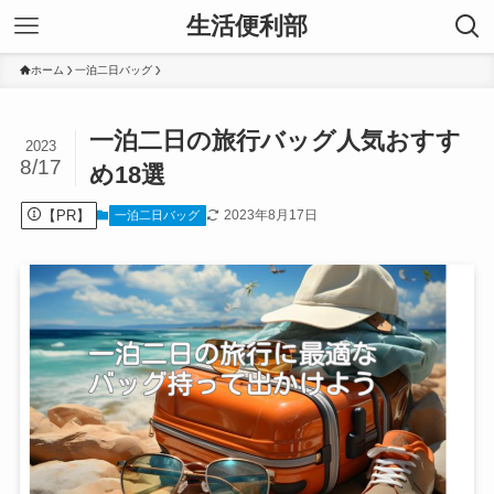
生活便利部
ホーム
一泊二日バッグ
一泊二日の旅行バッグ人気おすす
2023
8/17
め18選
【PR】
2023年8月17日
一泊二日バッグ