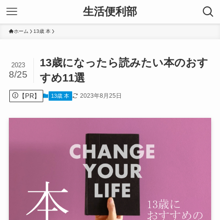
生活便利部
ホーム
13歳 本
13歳になったら読みたい本のおす
2023
8/25
すめ11選
【PR】
2023年8月25日
13歳 本