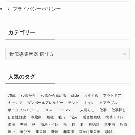
プライバシーポリシー
カテゴリー
カ
テ
ゴ
リ
人気のタグ
ー
70歳
70歳から
70歳から始める
slide
おすすめ
アウトドア
キャンプ
ダンボールアレルギー
テント
トイレ
ヒアラブル
ポータブルエアコン
メス
ワーママ
一人暮らし
仕事
仕事探し
伝音性難聴
冷蔵庫
勉強
吸う
悩み
感音性難聴
携帯トイレ
渋滞
災害
秋
簡易トイレ
虫
蚊
血
補聴器
車中泊
転職
違い
選び方
集音器
難聴
非常用
首かけ集音器
駆除