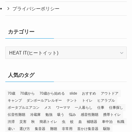
プライバシーポリシー
カテゴリー
カ
テ
ゴ
リ
人気のタグ
ー
70歳
70歳から
70歳から始める
slide
おすすめ
アウトドア
キャンプ
ダンボールアレルギー
テント
トイレ
ヒアラブル
ポータブルエアコン
メス
ワーママ
一人暮らし
仕事
仕事探し
伝音性難聴
冷蔵庫
勉強
吸う
悩み
感音性難聴
携帯トイレ
渋滞
災害
秋
簡易トイレ
虫
蚊
血
補聴器
車中泊
転職
違い
選び方
集音器
難聴
非常用
首かけ集音器
駆除