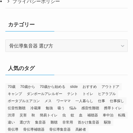
プライバシーポリシー
カテゴリー
カ
テ
ゴ
リ
人気のタグ
ー
70歳
70歳から
70歳から始める
slide
おすすめ
アウトドア
キャンプ
ダンボールアレルギー
テント
トイレ
ヒアラブル
ポータブルエアコン
メス
ワーママ
一人暮らし
仕事
仕事探し
伝音性難聴
冷蔵庫
勉強
吸う
悩み
感音性難聴
携帯トイレ
渋滞
災害
秋
簡易トイレ
虫
蚊
血
補聴器
車中泊
転職
違い
選び方
集音器
難聴
非常用
首かけ集音器
駆除
骨伝導
骨伝導補聴器
骨伝導集音器
高齢者